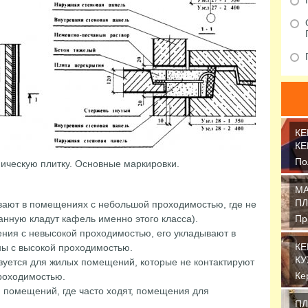
КЕ
КЕ
По
ическую плитку. Основные маркировки.
эт
Пр
МА
ПЛ
дывают в помещениях с небольшой проходимостью, где не
ванную кладут кафель именно этого класса).
Пр
об
щения с невысокой проходимостью, его укладывают в
от
КЕ
ны с высокой проходимостью.
КУ
ользуется для жилых помещений, которые не контактируют
Ке
роходимостью.
пр
ля помещений, где часто ходят, помещения для
от
ПЛ