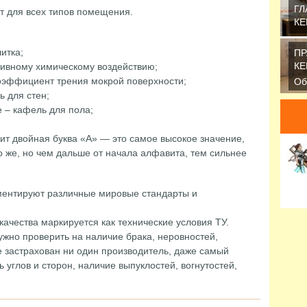
ГЛ
ит для всех типов помещения.
КЕ
Ес
по
итка;
ПР
за
КЕ
тивному химическому воздействию;
коэффициент трения мокрой поверхности;
Об
же
 для стен;
ко
 – кафель для пола;
рит двойная буква «А» — это самое высокое значение,
то же, но чем дальше от начала алфавита, тем сильнее
аментируют различные мировые стандарты и
качества маркируется как технические условия ТУ.
жно проверить на наличие брака, неровностей,
е застрахован ни один производитель, даже самый
 углов и сторон, наличие выпуклостей, вогнутостей,