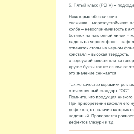
5. Пятый класс (PEI V) – подход
Некоторые обозначения:
снежинка – морозоустойчивая пл
колба – невосприимчивость к ак
ботинок на наклонной линии – 
ладонь на черном фоне – кафель
отпечаток стопы на черном фоне
кристалл – высокая твердость.
о водоустойчивости плитки гово
другие буквы так же означают э
это значение снижается.
Так же качество керамики регл
отечественный стандарт ГОСТ.
Помните, что продукция низкого 
При приобретении кафеля его ну
дефектов, от наличия которых н
надежный. Проверяется ровность
дефектов глазури и т.д.