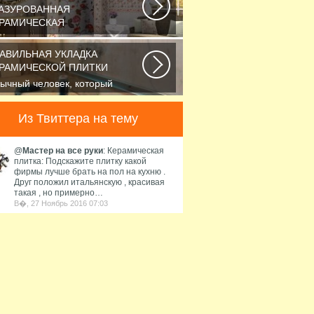
АЗУРОВАННАЯ
РАМИЧЕСКАЯ
ли вы хотите защитить
верхность стен от влажности и
АВИЛЬНАЯ УКЛАДКА
грязнений, то...
РАМИЧЕСКОЙ ПЛИТКИ
ычный человек, который
лает преобразить вид ванной
мнаты, обладает...
Из Твиттера на тему
@
Мастер на все руки
: Керамическая
плитка: Подскажите плитку какой
фирмы лучше брать на пол на кухню .
Друг положил итальянскую , красивая
такая , но примерно…
В�, 27 Ноябрь 2016 07:03