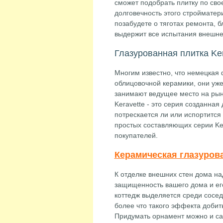
сможет подобрать плитку по сво
долговечность этого стройматер
позабудете о тяготах ремонта, б
выдержит все испытания внешне
Глазурованная плитка Ker
Многим известно, что немецкая 
облицовочной керамики, они уже 
занимают ведущее место на рын
Keravette - это серия созданная
потрескается ли или испортится
простых составляющих серии Ker
покупателей.
Керамическая глазуров
К отделке внешних стен дома над
защищенность вашего дома и его
коттедж выделяется среди соседс
более что такого эффекта добит
Придумать орнамент можно и са