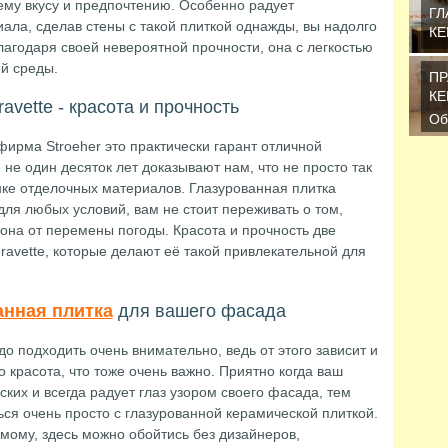
ему вкусу и предпочтению. Особенно радует
ГЛ
иала, сделав стены с такой плиткой однажды, вы надолго
КЕ
лагодаря своей невероятной прочности, она с легкостью
Ес
й среды.
по
ПР
за
КЕ
avette - красота и прочность
Об
же
фирма Stroeher это практически гарант отличной
ко
не один десяток лет доказывают нам, что не просто так
ке отделочных материалов. Глазурованная плитка
 для любых условий, вам не стоит переживать о том,
 она от перемены погоды. Красота и прочность две
avette, которые делают её такой привлекательной для
анная плитка
для вашего фасада
о подходить очень внимательно, ведь от этого зависит и
 красота, что тоже очень важно. Приятно когда ваш
ких и всегда радует глаз узором своего фасада, тем
ься очень просто с глазурованной керамической плиткой.
мому, здесь можно обойтись без дизайнеров,