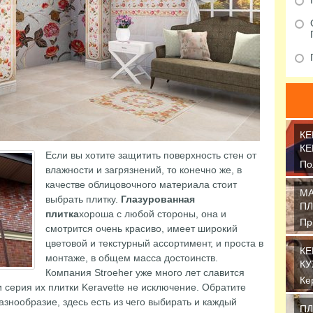
КЕ
КЕ
Если вы хотите защитить поверхность стен от
По
влажности и загрязнений, то конечно же, в
эт
качестве облицовочного материала стоит
Пр
МА
выбрать плитку.
Глазурованная
ПЛ
плитка
хороша с любой стороны, она и
Пр
смотрится очень красиво, имеет широкий
об
цветовой и текстурный ассортимент, и проста в
от
КЕ
монтаже, в общем масса достоинств.
КУ
Компания Stroeher уже много лет славится
Ке
 серия их плитки Keravette не исключение. Обратите
пр
азнообразие, здесь есть из чего выбирать и каждый
от
ПЛ