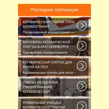
Последние публикации
КЕРАМИЧЕСКАЯ ПЛИТКА ТИПА
КЕРАМОГРАНИТ
Полированный керамогранит —
это шик, блеск и красота.
Прекрасный выбор...
МАГАЗИНЫ КЕРАМИЧЕСКОЙ
ПЛИТКИ В ЕКАТЕРИНБУРГЕ
При выборе керамогранита
обратите внимание и на то, для
отделки каких поверхностей...
КЕРАМИЧЕСКАЯ ПЛИТКА ДЛЯ
КУХНИ НА ПОЛ
Керамическая плитка для пола –
практичный и долговечный
отделочный материал...
ПЛИТКА РЕЛЬЕФНАЯ
ГЛАЗУРОВАННАЯ
КЕРАМИЧЕСКАЯ
Если вы хотите защитить
поверхность стен от влажности и
ПРАВИЛЬНАЯ УКЛАДКА
загрязнений, то...
КЕРАМИЧЕСКОЙ ПЛИТКИ