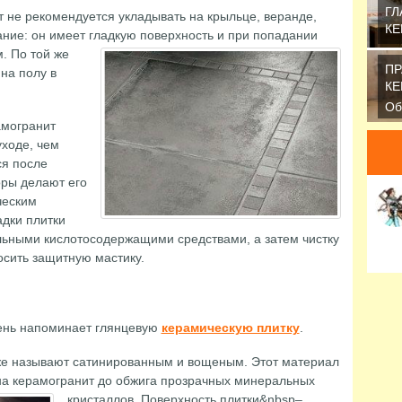
ГЛ
 не рекомендуется укладывать на крыльце, веранде,
КЕ
дание: он имеет гладкую поверхность и при попадании
Ес
м.
По той же
по
ПР
на полу в
за
КЕ
Об
же
амогранит
ко
ходе, чем
я после
оры делают его
ческим
дки плитки
льными кислотосодержащими средствами, а затем чистку
осить защитную мастику.
ень напоминает глянцевую
керамическую плитку
.
же называют сатинированным и вощеным. Этот материал
на керамогранит до обжига прозрачных минеральных
кристаллов.
Поверхность плитки&nbsp–