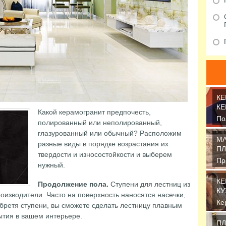
КЕ
КЕ
Какой керамогранит предпочесть,
По
полированный или неполированный,
эт
глазурованный или обычный? Расположим
Пр
МА
разные виды в порядке возрастания их
ПЛ
твердости и износостойкости и выберем
Пр
нужный.
об
от
КЕ
Продолжение пола.
Ступени для лестниц из
КУ
оизводители. Часто на поверхность наносятся насечки,
Ке
обретя ступени, вы сможете сделать лестницу плавным
пр
тия в вашем интерьере.
от
ПЛ