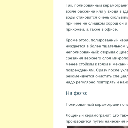
Так, полированный керамогранит
возле бассейна или у входа в з
воды становится очень скользки
причине не слишком хорош он и 
прихожей, а также в офисе.
Кроме этого, полированный кер
нуждается в более тщательном у
неполированный: открывающиес
срезания верхнего слоя микроп
менее стойким к грязи и механи
повреждениям. Сразу после укла
рекомендуется очистить специа
надо регулярно повторять и нан
На фото:
Полированный керамогранит оч
Лощеный керамогранит. Его так
производится путем нанесения 