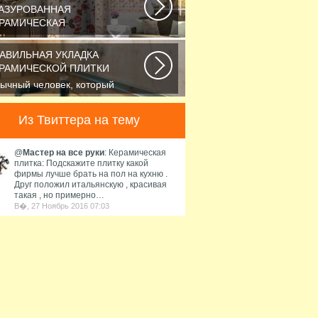
АЗУРОВАННАЯ
РАМИЧЕСКАЯ
ли вы хотите защитить
верхность стен от влажности и
АВИЛЬНАЯ УКЛАДКА
грязнений, то...
РАМИЧЕСКОЙ ПЛИТКИ
ычный человек, который
лает преобразить вид ванной
мнаты, обладает...
Из Твиттера на тему
@
Мастер на все руки
: Керамическая
плитка: Подскажите плитку какой
фирмы лучше брать на пол на кухню .
Друг положил итальянскую , красивая
такая , но примерно…
В�, 27 Ноябрь 2016 07:03