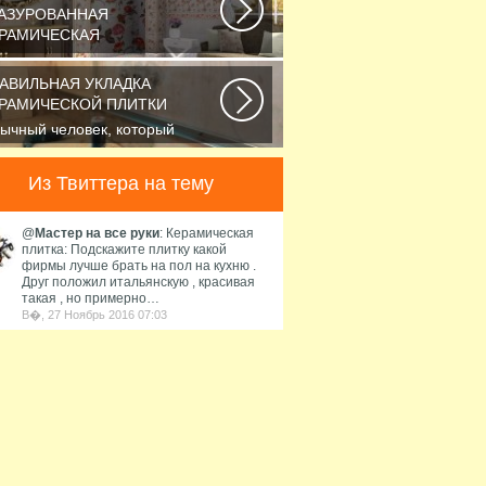
АЗУРОВАННАЯ
РАМИЧЕСКАЯ
ли вы хотите защитить
верхность стен от влажности и
АВИЛЬНАЯ УКЛАДКА
грязнений, то...
РАМИЧЕСКОЙ ПЛИТКИ
ычный человек, который
лает преобразить вид ванной
мнаты, обладает...
Из Твиттера на тему
@
Мастер на все руки
: Керамическая
плитка: Подскажите плитку какой
фирмы лучше брать на пол на кухню .
Друг положил итальянскую , красивая
такая , но примерно…
В�, 27 Ноябрь 2016 07:03