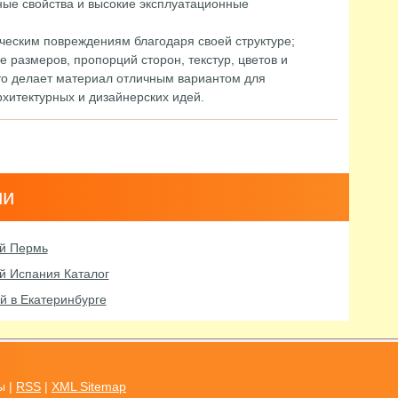
ные свойства и высокие эксплуатационные
ческим повреждениям благодаря своей структуре;
 размеров, пропорций сторон, текстур, цветов и
то делает материал отличным вариантом для
итектурных и дизайнерских идей.
ии
ой Пермь
й Испания Каталог
й в Екатеринбурге
ы |
RSS
|
XML Sitemap