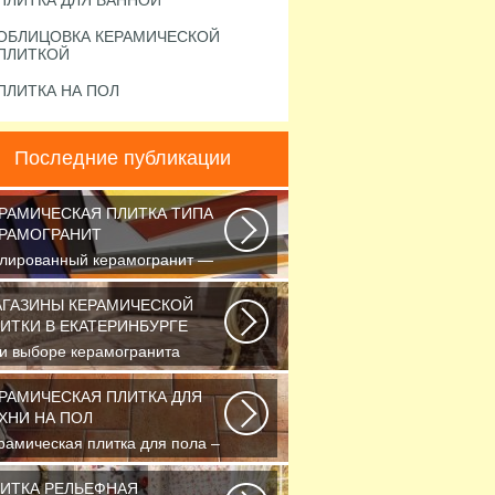
ПЛИТКА ДЛЯ ВАННОЙ
ОБЛИЦОВКА КЕРАМИЧЕСКОЙ
ПЛИТКОЙ
ПЛИТКА НА ПОЛ
Последние публикации
РАМИЧЕСКАЯ ПЛИТКА ТИПА
РАМОГРАНИТ
лированный керамогранит —
о шик, блеск и красота.
екрасный выбор...
ГАЗИНЫ КЕРАМИЧЕСКОЙ
ИТКИ В ЕКАТЕРИНБУРГЕ
и выборе керамогранита
ратите внимание и на то, для
делки каких поверхностей...
РАМИЧЕСКАЯ ПЛИТКА ДЛЯ
ХНИ НА ПОЛ
рамическая плитка для пола –
актичный и долговечный
делочный материал...
ИТКА РЕЛЬЕФНАЯ