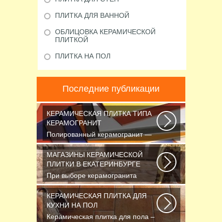
ПЛИТКА ДЛЯ ВАННОЙ
ОБЛИЦОВКА КЕРАМИЧЕСКОЙ
ПЛИТКОЙ
ПЛИТКА НА ПОЛ
Последние публикации
КЕРАМИЧЕСКАЯ ПЛИТКА ТИПА
КЕРАМОГРАНИТ
Полированный керамогранит —
это шик, блеск и красота.
Прекрасный выбор...
МАГАЗИНЫ КЕРАМИЧЕСКОЙ
ПЛИТКИ В ЕКАТЕРИНБУРГЕ
При выборе керамогранита
обратите внимание и на то, для
отделки каких поверхностей...
КЕРАМИЧЕСКАЯ ПЛИТКА ДЛЯ
КУХНИ НА ПОЛ
Керамическая плитка для пола –