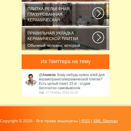
практичный и долговечный
отделочный материал...
ПЛИТКА РЕЛЬЕФНАЯ
ГЛАЗУРОВАННАЯ
КЕРАМИЧЕСКАЯ
Если вы хотите защитить
поверхность стен от влажности и
ПРАВИЛЬНАЯ УКЛАДКА
загрязнений, то...
КЕРАМИЧЕСКОЙ ПЛИТКИ
Обычный человек, который
желает преобразить вид ванной
комнаты, обладает...
Из Твиттера на тему
@
Акимов
: Кому нибудь нужен клей для
керамогранита/керамической плитки?
Есть целый пакет 25 кг - отдам
бесплатно самовывозом
В�, 27 Ноябрь 2016 11:19
Copyright ©
2026 - Все права защищены |
RSS
|
XML Sitemap