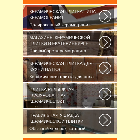
КЕРАМИЧЕСКАЯ ПЛИТКА ТИПА
КЕРАМОГРАНИТ
Полированный керамогранит —
это шик, блеск и красота.
Прекрасный выбор...
МАГАЗИНЫ КЕРАМИЧЕСКОЙ
ПЛИТКИ В ЕКАТЕРИНБУРГЕ
При выборе керамогранита
обратите внимание и на то, для
отделки каких поверхностей...
КЕРАМИЧЕСКАЯ ПЛИТКА ДЛЯ
КУХНИ НА ПОЛ
Керамическая плитка для пола –
практичный и долговечный
отделочный материал...
ПЛИТКА РЕЛЬЕФНАЯ
ГЛАЗУРОВАННАЯ
КЕРАМИЧЕСКАЯ
Если вы хотите защитить
поверхность стен от влажности и
ПРАВИЛЬНАЯ УКЛАДКА
загрязнений, то...
КЕРАМИЧЕСКОЙ ПЛИТКИ
Обычный человек, который
желает преобразить вид ванной