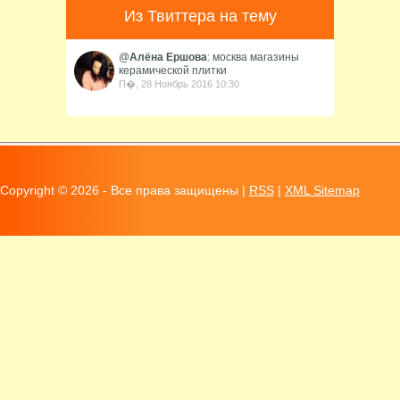
комнаты, обладает...
Из Твиттера на тему
@
Алёна Ершова
: москва магазины
керамической плитки
П�, 28 Ноябрь 2016 10:30
Copyright ©
2026 - Все права защищены |
RSS
|
XML Sitemap